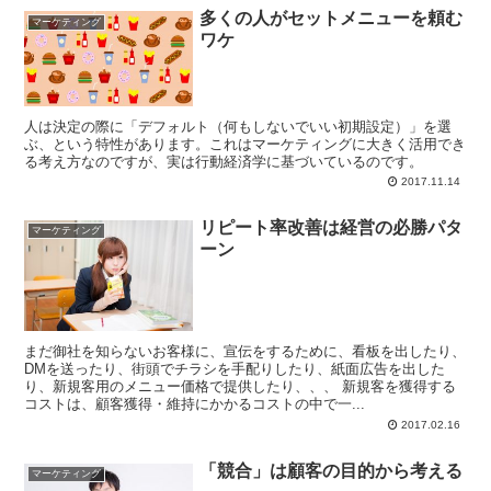
多くの人がセットメニューを頼む
マーケティング
ワケ
人は決定の際に「デフォルト（何もしないでいい初期設定）」を選
ぶ、という特性があります。これはマーケティングに大きく活用でき
る考え方なのですが、実は行動経済学に基づいているのです。
2017.11.14
リピート率改善は経営の必勝パタ
マーケティング
ーン
まだ御社を知らないお客様に、宣伝をするために、看板を出したり、
DMを送ったり、街頭でチラシを手配りしたり、紙面広告を出した
り、新規客用のメニュー価格で提供したり、、、 新規客を獲得する
コストは、顧客獲得・維持にかかるコストの中で一...
2017.02.16
「競合」は顧客の目的から考える
マーケティング