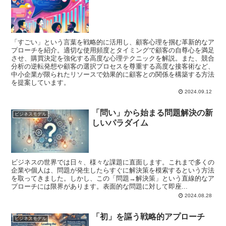
「すごい」という言葉を戦略的に活用し、顧客心理を掴む革新的なア
プローチを紹介。適切な使用頻度とタイミングで顧客の自尊心を満足
させ、購買決定を強化する高度な心理テクニックを解説。また、競合
分析の逆転発想や顧客の選択プロセスを尊重する高度な接客術など、
中小企業が限られたリソースで効果的に顧客との関係を構築する方法
を提案しています。
2024.09.12
「問い」から始まる問題解決の新
ビジネスモデル
しいパラダイム
ビジネスの世界では日々、様々な課題に直面します。これまで多くの
企業や個人は、問題が発生したらすぐに解決策を模索するという方法
を取ってきました。しかし、この「問題→解決策」という直線的なア
プローチには限界があります。表面的な問題に対して即座...
2024.08.28
「初」を謳う戦略的アプローチ
ビジネスモデル