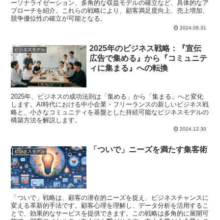
ーソナライゼーション、多角的な収益モデルの確立など、具体的なア
プローチを紹介。これらの戦略により、顧客満足度向上、売上増加、
競争優位性の確立が可能となる。
2024.08.31
2025年のビジネス戦略：『宣伝
ビジネスモデル
広告で集める』から『コミュニテ
ィに集まる』への転換
2025年、ビジネスの成功法則は「集める」から「集まる」へと変化
します。AI時代における中小企業・フリーランスの新しいビジネス戦
略と、小さなコミュニティを基盤とした持続可能なビジネスモデルの
構築方法を解説します。
2024.12.30
「ついで」ニーズを満たす集客術
ビジネスモデル
「ついで」戦略は、顧客の潜在的ニーズを捉え、ビジネスチャンスに
変える革新的手法です。顧客心理を理解し、データ分析を活用するこ
とで、効果的なサービスを提供できます。この戦略は多角的に展開可