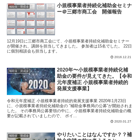
小規模事業者持続化補助金セミナ
補助金・助成金
ー＠三郷市商工会 開催報告
12月19日に三郷市商工会にて、小規模事業者持続化補助金セミナー
が開催され、講師を担当してきました。 参加者は15名でした。 22日
に個別相談会も担当します。
2016.12.21
2020年〜小規模事業者持続化補
補助金・助成金
助金の要件が見えてきた。【令和
元年度補正 小規模事業者持続的
発展支援事業】
令和元年度補正 小規模事業者持続的発展支援事業 2020年1月23日
に、小規模事業者持続化補助金の ”補助金事務局の公募”が開始されま
した。 その事務局公募要領の中に、 小規模事業者持続化補助金の概
要が記載されていましたので、 ポイ...
2020.01.27
やりたいことはなんですか？？補
補助金・助成金