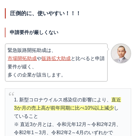
圧倒的に、使いやすい！！！
申請要件が厳しくない
緊急販路開拓助成は、
市場開拓助成
や
販路拡大助成
と比べると申請
要件が緩く、
多くの企業が該当します。
1. 新型コロナウイルス感染症の影響により、
直近
3か月の売上高が前年同期に比べ10%以上減少
し
ていること
※ 直近3か月とは、令和元年12月～令和2年2月、
令和2年1～3月、令和2年2～4月のいずれかで