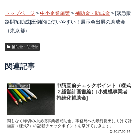
トップページ
>
中小企業施策
>
補助金・助成金
>
[緊急販
路開拓助成]圧倒的に使いやすい！展示会出展の助成金
（東京都）
補助金・助成金
関連記事
申請直前チェックポイント（様式
補助金・助成金
２経営計画書編）[小規模事業者
持続化補助金]
間もなく締切の小規模事業者補助金。事務局への最終提出に向けて計
画書（様式2）の記載チェックポイントを挙げておきます。
2017.05.24