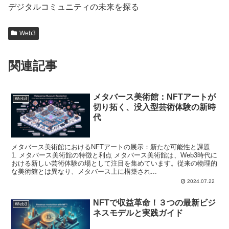
デジタルコミュニティの未来を探る
Web3
関連記事
メタバース美術館：NFTアートが
Web3
切り拓く、没入型芸術体験の新時
代
メタバース美術館におけるNFTアートの展示：新たな可能性と課題
1. メタバース美術館の特徴と利点 メタバース美術館は、Web3時代に
おける新しい芸術体験の場として注目を集めています。従来の物理的
な美術館とは異なり、メタバース上に構築され...
2024.07.22
NFTで収益革命！３つの最新ビジ
Web3
ネスモデルと実践ガイド