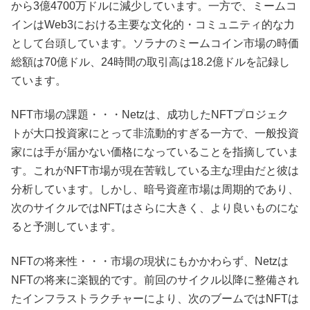
から3億4700万ドルに減少しています。一方で、ミームコ
インはWeb3における主要な文化的・コミュニティ的な力
として台頭しています。ソラナのミームコイン市場の時価
総額は70億ドル、24時間の取引高は18.2億ドルを記録し
ています。
NFT市場の課題・・・Netzは、成功したNFTプロジェク
トが大口投資家にとって非流動的すぎる一方で、一般投資
家には手が届かない価格になっていることを指摘していま
す。これがNFT市場が現在苦戦している主な理由だと彼は
分析しています。しかし、暗号資産市場は周期的であり、
次のサイクルではNFTはさらに大きく、より良いものにな
ると予測しています。
NFTの将来性・・・市場の現状にもかかわらず、Netzは
NFTの将来に楽観的です。前回のサイクル以降に整備され
たインフラストラクチャーにより、次のブームではNFTは