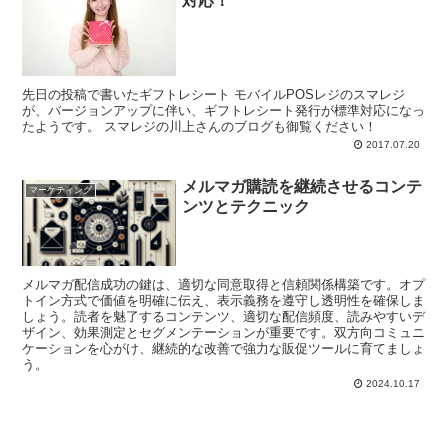
対応！
先日の投稿で書いたギフトレシート モバイルPOSレジのスマレジ
が、バージョンアップに伴い、ギフトレシート発行が標準対応になっ
たようです。 スマレジの川上さんのブログも御覧ください！
2017.07.20
メルマガ購読を継続させるコンテ
マーケティング
ンツとテクニック
メルマガ配信成功の鍵は、適切な同意取得と信頼関係構築です。オプ
トイン方式で価値を明確に伝え、表示義務を遵守し透明性を確保しま
しょう。読者を魅了するコンテンツ、適切な配信頻度、読みやすいデ
ザイン、効果測定とセグメンテーションが重要です。双方向コミュニ
ケーションを心がけ、継続的な改善で強力な販促ツールに育てましょ
う。
2024.10.17