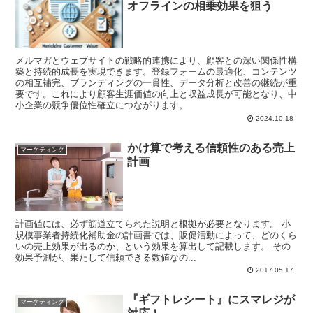
オフラインの相乗効果を狙う
メルマガとウェブサイトの戦略的連携により、顧客との深い関係性構
築と持続的成長を実現できます。登録フォームの最適化、コンテンツ
の相互補完、ブランディングの一貫性、データ分析と改善の継続が重
要です。これにより顧客生涯価値の向上と収益成長が可能となり、中
小企業の競争優位性確立につながります。
2024.10.18
かけ算で考える信頼性のある売上
マーケティング
計画
計画値には、必ず筋道立てられた説明と根拠が必要となります。 小
規模事業者持続化補助金の計画書では、販促活動によって、どのくら
いの売上効果が出るのか、という効果を算出して記載します。 その
効果予測が、果たして信頼できる数値なの...
2017.05.17
『ギフトレシート』にスマレジが
マーケティング