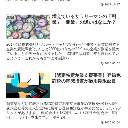
2018.10.17
増えているサラリーマンの「副
創業
業」「開業」の違いはなにか？
2017年に株式会社リクルートキャリアが行った"兼業・副業に対する
企業の意識調査"によると2000社のうちの22.9％の企業が副業を認め
ている、とのデータがありました。 2018年は副業元年と言われてい
るようで、これからもますます副業を...
2018.07.02
【認定特定創業支援事業】登録免
創業
許税の軽減措置が適用期限延長
創業塾などに代表される認定特定創業支援事業の支援を受けた場合、
株式会社等の法人設立時に要する登録免許税が半分になる、というメ
リットがあります。 株式会社：15万円 → 7.5万円 合同会社：6万
円 → ３万円 本来ですと、令和2年...
2020.02.04