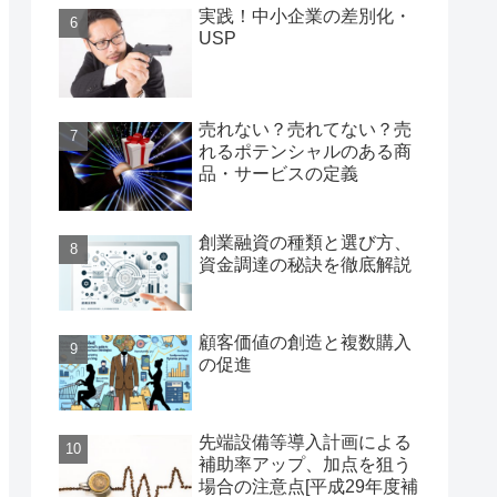
実践！中小企業の差別化・
USP
売れない？売れてない？売
れるポテンシャルのある商
品・サービスの定義
創業融資の種類と選び方、
資金調達の秘訣を徹底解説
顧客価値の創造と複数購入
の促進
先端設備等導入計画による
補助率アップ、加点を狙う
場合の注意点[平成29年度補