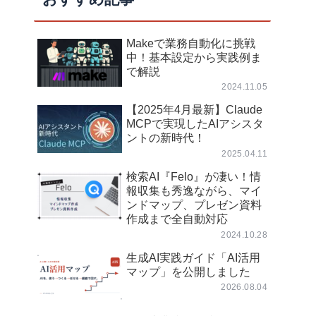
Makeで業務自動化に挑戦
中！基本設定から実践例ま
で解説
2024.11.05
【2025年4月最新】Claude
MCPで実現したAIアシスタ
ントの新時代！
2025.04.11
検索AI『Felo』が凄い！情
報収集も秀逸ながら、マイ
ンドマップ、プレゼン資料
作成まで全自動対応
2024.10.28
生成AI実践ガイド「AI活用
マップ」を公開しました
2026.08.04