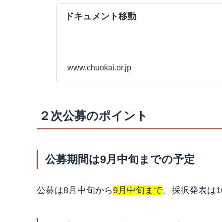
ドキュメント移動
www.chuokai.or.jp
２次公募のポイント
公募期間は9月中旬までの予定
公募は8月中旬から
9月中旬まで
、採択発表は