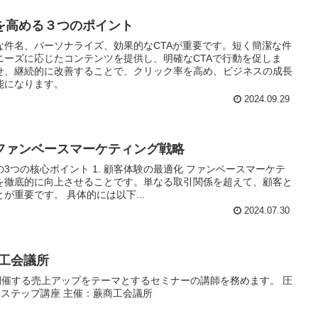
を高める３つのポイント
な件名、パーソナライズ、効果的なCTAが重要です。短く簡潔な件
ニーズに応じたコンテンツを提供し、明確なCTAで行動を促しま
せ、継続的に改善することで、クリック率を高め、ビジネスの成長
能になります。
2024.09.29
ファンベースマーケティング戦略
3つの核心ポイント 1. 顧客体験の最適化 ファンベースマーケテ
を徹底的に向上させることです。単なる取引関係を超えて、顧客と
が重要です。 具体的には以下...
2024.07.30
商工会議所
開催する売上アップをテーマとするセミナーの講師を務めます。 圧
４ステップ講座 主催：蕨商工会議所