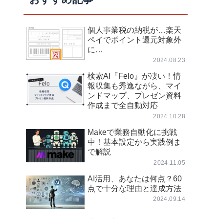
個人事業税の納税が…楽天
ペイでポイント還元対象外
に…
2024.08.23
検索AI『Felo』が凄い！情
報収集も秀逸ながら、マイ
ンドマップ、プレゼン資料
作成まで全自動対応
2024.10.28
Makeで業務自動化に挑戦
中！基本設定から実践例ま
で解説
2024.11.05
AI活用、あなたは何点？60
点で十分な理由と達成方法
2024.09.14