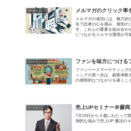
メルマガのクリック率
マーケティング
メルマガの成功には、魅力的
名で読者の心を掴み、個別の
す。これらの要素を組み合わ
につながるメルマガ運用が可
ファンを味方につける
マーケティング
ファンベースマーケティングの
ィングの第一歩は、顧客体験
の感情的なつながりを築くこと
売上UPセミナー＠蕨
マーケティング
7月19日から４週にわたって
倒的な強みで売上UP 魔法の