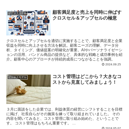
顧客満足度と売上を同時に伸ばす
ビジネスモデル
クロスセル＆アップセルの極意
クロスセルとアップセルを適切に実施することで、顧客満足度と企業
収益を同時に向上させる方法を解説。顧客ニーズの理解、データ分
析、タイミング、価値提案の明確化が重要。AIやパーソナライゼーシ
ョンの活用、バンドル商品の提供など、具体的な戦略と成功事例を紹
介。顧客中心のアプローチが持続的成長につながることを強調。
2024.09.25
コスト管理はどこから？大きなコ
ビジネスモデル
ストから見直してみましょう！
３月に面談をした企業では、利益体質の経営にシフトすることを目標
に掲げ、社長自らがその施策を練って取り組まれていました。 その
内容を聞いてみると、コスト管理に取り組み始めた、ということで
す。 コスト管理はもちろん重要です。 ...
2018.05.07