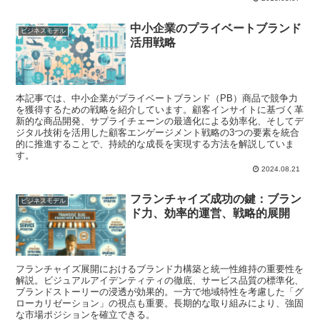
中小企業のプライベートブランド
ビジネスモデル
活用戦略
本記事では、中小企業がプライベートブランド（PB）商品で競争力
を獲得するための戦略を紹介しています。顧客インサイトに基づく革
新的な商品開発、サプライチェーンの最適化による効率化、そしてデ
ジタル技術を活用した顧客エンゲージメント戦略の3つの要素を統合
的に推進することで、持続的な成長を実現する方法を解説していま
す。
2024.08.21
フランチャイズ成功の鍵：ブラン
ビジネスモデル
ド力、効率的運営、戦略的展開
フランチャイズ展開におけるブランド力構築と統一性維持の重要性を
解説。ビジュアルアイデンティティの徹底、サービス品質の標準化、
ブランドストーリーの浸透が効果的。一方で地域特性を考慮した「グ
ローカリゼーション」の視点も重要。長期的な取り組みにより、強固
な市場ポジションを確立できる。