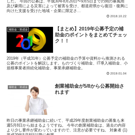
した。 今回の公募は、平成30年8月20日〜9月5日までの間の暴風雨
及び豪雨による災害によって被害を受け、都道府県から復旧・復興に
向けた支援を受けた地域・企業に限定さ...
2018.10.22
【まとめ】2019年公募予定の補
補助金・助成金
助金のポイントをまとめてチェッ
ク！！
2019年（平成31年）公募予定の補助金の予算や資料から推測される
公募のポイントを解説します。ものづくり補助金、IT導入補助金、小
規模事業者持続化補助金、事業承継補助金。
2019.01.04
創業補助金が5/8から公募開始さ
補助金・助成金
れます
昨日の事業承継補助金に続いて、平成29年度創業補助金の募集も来
週5月8日から始まるようですね。 今年の創業補助金は、過去の内容
より少し要件が変わっていますので、注意が必要ですね。 対象者 (1)
平成29年5月8日以降に創業...