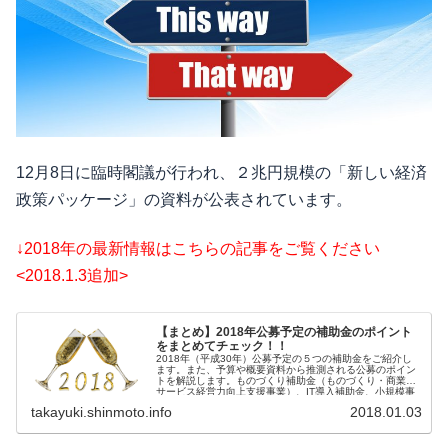
12月8日に臨時閣議が行われ、２兆円規模の「新しい経済
政策パッケージ」の資料が公表されています。
↓2018年の最新情報はこちらの記事をご覧ください
<2018.1.3追加>
【まとめ】2018年公募予定の補助金のポイント
をまとめてチェック！！
2018年（平成30年）公募予定の５つの補助金をご紹介し
ます。また、予算や概要資料から推測される公募のポイン
トを解説します。ものづくり補助金（ものづくり・商業・
サービス経営力向上支援事業）、IT導入補助金、小規模事
業者持続化補助金、創業補助金（地域創造的起業補助
takayuki.shinmoto.info
2018.01.03
金）、事業承継補助金（事業承継・再編・統合促進補助
金）