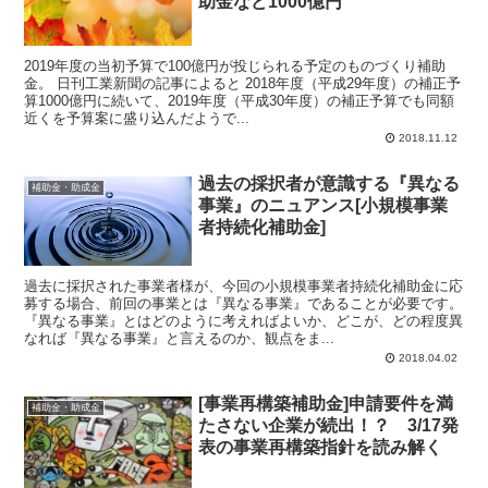
助金など1000億円
2019年度の当初予算で100億円が投じられる予定のものづくり補助
金。 日刊工業新聞の記事によると 2018年度（平成29年度）の補正予
算1000億円に続いて、2019年度（平成30年度）の補正予算でも同額
近くを予算案に盛り込んだようで...
2018.11.12
過去の採択者が意識する『異なる
補助金・助成金
事業』のニュアンス[小規模事業
者持続化補助金]
過去に採択された事業者様が、今回の小規模事業者持続化補助金に応
募する場合、前回の事業とは『異なる事業』であることが必要です。
『異なる事業』とはどのように考えればよいか、どこが、どの程度異
なれば『異なる事業』と言えるのか、観点をま...
2018.04.02
[事業再構築補助金]申請要件を満
補助金・助成金
たさない企業が続出！？ 3/17発
表の事業再構築指針を読み解く