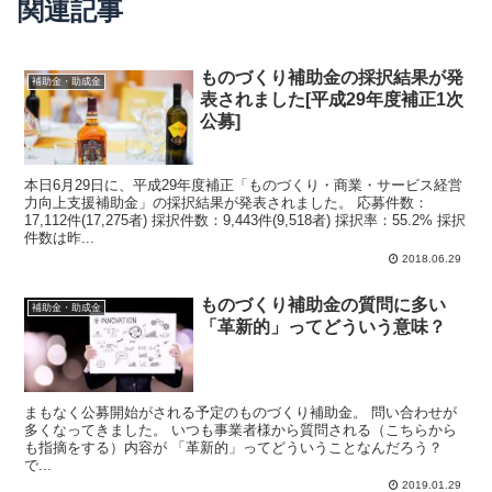
関連記事
ものづくり補助金の採択結果が発
補助金・助成金
表されました[平成29年度補正1次
公募]
本日6月29日に、平成29年度補正「ものづくり・商業・サービス経営
力向上支援補助金」の採択結果が発表されました。 応募件数：
17,112件(17,275者) 採択件数：9,443件(9,518者) 採択率：55.2% 採択
件数は昨...
2018.06.29
ものづくり補助金の質問に多い
補助金・助成金
「革新的」ってどういう意味？
まもなく公募開始がされる予定のものづくり補助金。 問い合わせが
多くなってきました。 いつも事業者様から質問される（こちらから
も指摘をする）内容が 「革新的」ってどういうことなんだろう？
で...
2019.01.29