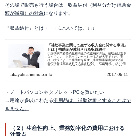
その場で販売も行う場合は、収益納付（利益分だけ補助金
額が減額）の対象
になります。
『収益納付』とは・・・については、↓↓↓
「補助事業に関して生ずる収入金に関する事項」
とは｜補助金が減額される収益納付
小規模事業者持続化補助金の収益納付の話。補助金は返さ
なくていい、と思っていらっしゃる方が大半ですが、実
は、状況によって補助金を返す（小規模事業者持続化補助
金の場合は減額されて入金される）「収益納付」という制
度があります。 補助金額が減額されないようにする方法、
も含めて説明していきます。
takayuki.shinmoto.info
2017.05.11
・ノートパソコンやタブレットPCを買いたい
→用途が多岐にわたる
汎用品は、補助対象とすることはで
きません。
（２）生産性向上、業務効率化の費用における
注意点