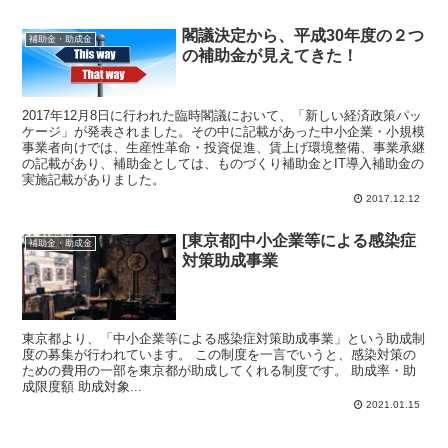
閣議決定から、平成30年度の２つ
補助金・助成金
の補助金が見えてきた！
2017年12月8日に行われた臨時閣議において、「新しい経済政策パッ
ケージ」が発表されました。その中に記載があった中小企業・小規模
事業者向けでは、生産性革命・投資促進、賃上げ環境整備、事業承継
の記載があり、補助金としては、ものづくり補助金とIT導入補助金の
実施記載がありました。
2017.12.12
[東京都]中小企業等による感染症
補助金・助成金
対策助成事業
東京都より、「中小企業等による感染症対策助成事業」という助成制
度の募集が行われています。 この制度を一言でいうと、感染対策の
ための費用の一部を東京都が助成してくれる制度です。 助成率・助
成限度額 助成対象...
2021.01.15