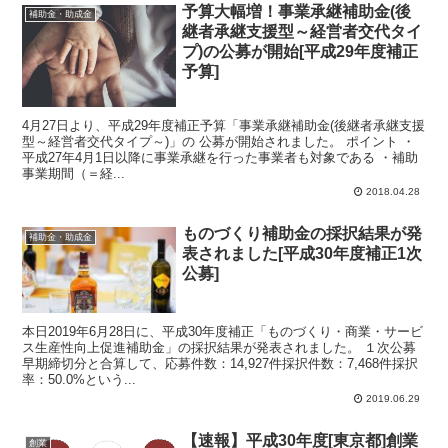
予算大幅増！事業承継補助金(後
補助金・助成金
継者承継支援型～経営者交代タイ
プ)の公募が開始[平成29年度補正
予算]
4月27日より、平成29年度補正予算「事業承継補助金(後継者承継支援
型～経営者交代タイプ～)」の 公募が開始されました。 ポイント ・
平成27年4月1日以降に事業承継を行った事業者も対象である ・補助
事業期間（＝経...
2018.04.28
ものづくり補助金の採択結果が発
補助金・助成金
表されました[平成30年度補正1次
公募]
本日2019年6月28日に、平成30年度補正「ものづくり・商業・サービ
ス生産性向上促進補助金」の採択結果が発表されました。 １次公募
早期締切分と合算して、応募件数：14,927件採択件数：7,468件採択
率：50.0%という...
2019.06.29
【速報】平成30年度[東京都]創業
創業